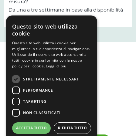
misura?
Da una a tre settimane in base alla disponibilità
della pietra e della montatura.
Questo sito web utilizza
cookie
Questo sito web utilizza i cookie per
migliorare la tua esperienza di navigazione.
Utilizzando il nostro sito web acconsenti a
Bassi Gioielli
tutti i cookie in conformità con la nostra
policy per i cookie.
Leggi di più
STRETTAMENTE NECESSARI
Di padre in figlia dal 1974.
PERFORMANCE
TARGETING
NON CLASSIFICATI
ACCETTA TUTTO
RIFIUTA TUTTO