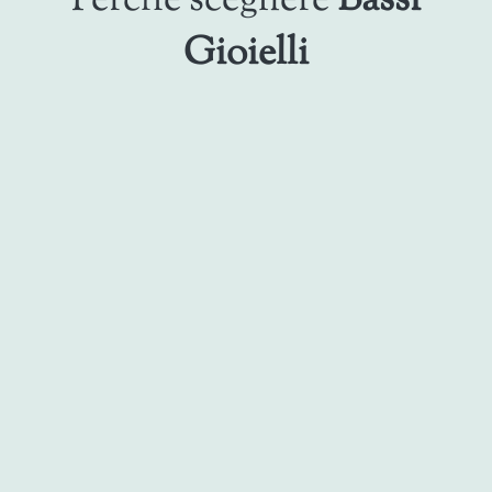
Perchè scegliere
Bassi
Gioielli
Tradizione e Passione
Il nostro laboratorio vanta una lunga storia, che
inizia nel 1974. La cura del cliente e l'attenzione ai
dettagli caratterizzano da sempre il nostro lavoro.