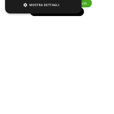
059214440
WhatsApp
MOSTRA DETTAGLI
Portami in Gioielleria
Seguici sui Social